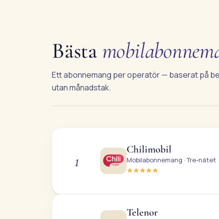
Bästa
mobilabonnem
Ett abonnemang per operatör — baserat på besök
utan månadstak.
Chilimobil
1
Mobilabonnemang · Tre-nätet
Telenor