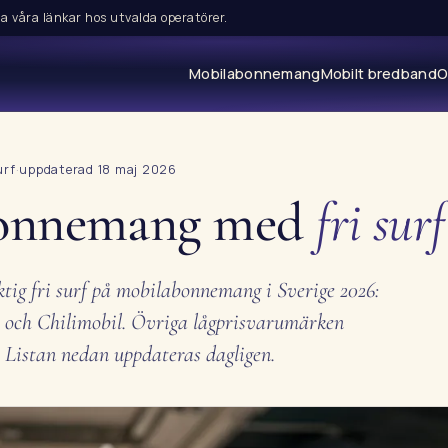
a våra länkar hos utvalda operatörer.
Mobilabonnemang
Mobilt bredband
O
urf
·
uppdaterad 18 maj 2026
onnemang med
fri surf
ktig fri surf på mobilabonnemang i Sverige 2026:
or och Chilimobil. Övriga lågprisvarumärken
Listan nedan uppdateras dagligen.