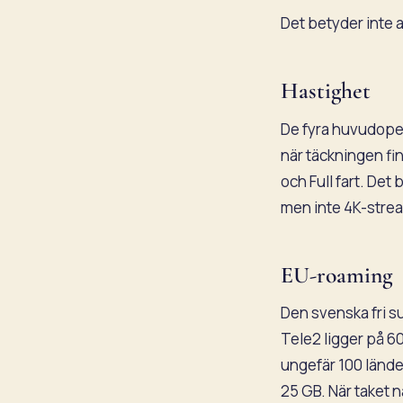
Det betyder inte at
Hastighet
De fyra huvudoper
när täckningen fin
och Full fart. Det 
men inte 4K-stre
EU-roaming
Den svenska fri s
Tele2 ligger på 60
ungefär 100 länder
25 GB. När taket 