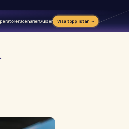
peratörer
Scenarier
Guider
Visa topplistan ∞