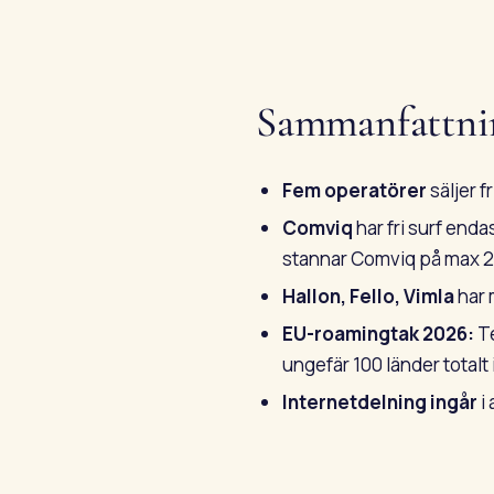
Sammanfattni
Fem operatörer
säljer f
Comviq
har fri surf en
stannar Comviq på max 2
Hallon, Fello, Vimla
har m
EU-roamingtak 2026:
Te
ungefär 100 länder totalt 
Internetdelning ingår
i