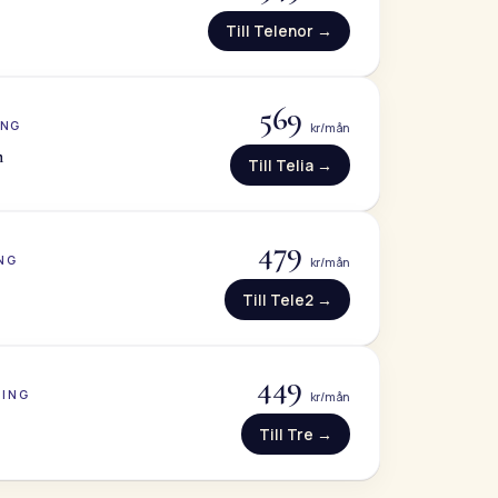
Till Telenor →
569
ING
kr/mån
n
Till Telia →
479
NG
kr/mån
Till Tele2 →
449
NING
kr/mån
Till Tre →