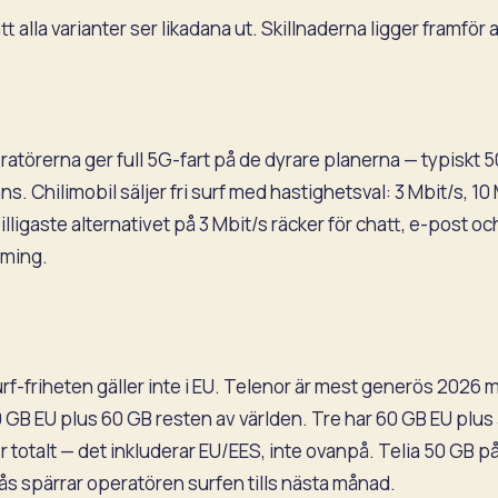
t alla varianter ser likadana ut. Skillnaderna ligger framför all
atörerna ger full 5G-fart på de dyrare planerna — typiskt 
ns. Chilimobil säljer fri surf med hastighetsval: 3 Mbit/s, 10
billigaste alternativet på 3 Mbit/s räcker för chatt, e-post o
aming.
urf-friheten gäller inte i EU. Telenor är mest generös 2026 
 GB EU plus 60 GB resten av världen. Tre har 60 GB EU plus 
 totalt — det inkluderar EU/EES, inte ovanpå. Telia 50 GB på
nås spärrar operatören surfen tills nästa månad.