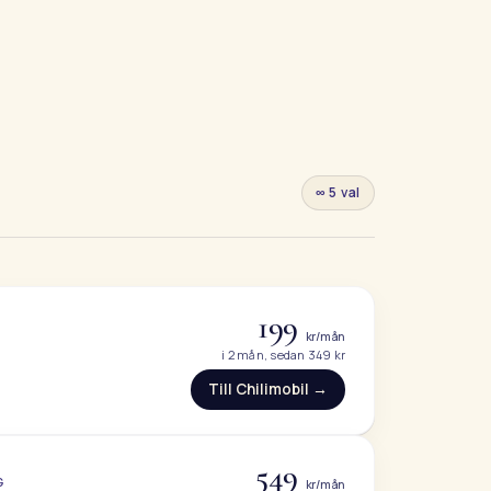
∞ 5 val
199
kr/mån
i 2 mån, sedan 349 kr
Till Chilimobil →
549
G
kr/mån