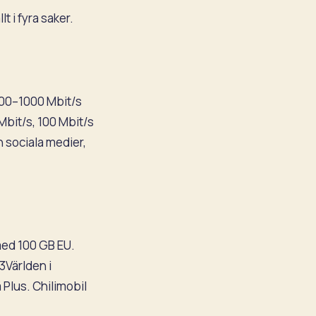
t i fyra saker.
500–1000 Mbit/s
 Mbit/s, 100 Mbit/s
ch sociala medier,
med 100 GB EU.
3Världen i
 Plus. Chilimobil