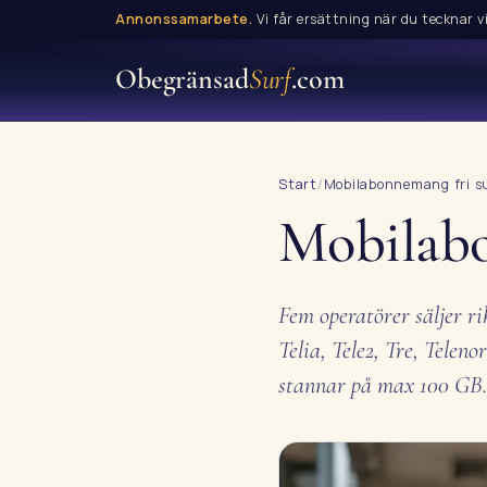
Annonssamarbete.
Vi får ersättning när du tecknar vi
Obegränsad
Surf
.com
Start
/
Mobilabonnemang fri s
Mobilab
Fem operatörer säljer ri
Telia, Tele2, Tre, Telen
stannar på max 100 GB. 